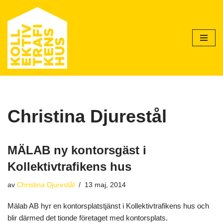
Hoppa
till
innehåll
Christina Djurestål
MÄLAB ny kontorsgäst i
Kollektivtrafikens hus
av
Christina Djurestål
13 maj, 2014
Mälab AB hyr en kontorsplatstjänst i Kollektivtrafikens hus och
blir därmed det tionde företaget med kontorsplats.