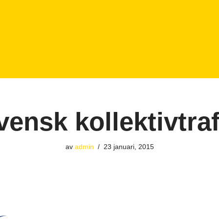
vensk kollektivtraf
av
admin
23 januari, 2015