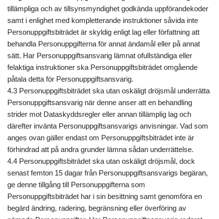
tillämpliga och av tillsynsmyndighet godkända uppförandekoder
samt i enlighet med kompletterande instruktioner såvida inte
Personuppgiftsbiträdet är skyldig enligt lag eller författning att
behandla Personuppgifterna för annat ändamål eller på annat
sätt. Har Personuppgiftsansvarig lämnat ofullständiga eller
felaktiga instruktioner ska Personuppgiftsbiträdet omgående
påtala detta för Personuppgiftsansvarig.
4.3 Personuppgiftsbiträdet ska utan oskäligt dröjsmål underrätta
Personuppgiftsansvarig när denne anser att en behandling
strider mot Dataskyddsregler eller annan tillämplig lag och
därefter invänta Personuppgiftsansvarigs anvisningar. Vad som
anges ovan gäller endast om Personuppgiftsbiträdet inte är
förhindrad att på andra grunder lämna sådan underrättelse.
4.4 Personuppgiftsbiträdet ska utan oskäligt dröjsmål, dock
senast femton 15 dagar från Personuppgiftsansvarigs begäran,
ge denne tillgång till Personuppgifterna som
Personuppgiftsbiträdet har i sin besittning samt genomföra en
begärd ändring, radering, begränsning eller överföring av