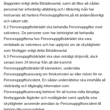
åtaganden enligt detta Biträdesavtal, samt att tillse att sådan
personal har erforderlig utbildning och i tillräcklig mån har
instruerats att hantera Personuppgifterna på ett ändamålsenligt
och säkert sätt.
6.2 Personuppgiftsbiträdet ska behandla Personuppgifter med
sekretess. De personer som har behörighet att behandla
Personuppgifterna hos Personuppgiftsbiträdet ska vara
omfattade av sekretess och har upplysts om de skyldigheter
som föreligger enligt detta Biträdesavtal.
6.3 Personuppgiftsbiträdet ska utan oskäligt dröjsmål, dock
senast inom 24 timmar från att det kommit
Personuppgiftsbiträdet till kännedom, underrätta
Personuppgiftsansvarig om förekomsten av eller risken för en
Personuppgiftsincident. En sådan underrättelse ska innehålla all
nödvändig och tillgänglig information som
Personuppgiftsansvarig behöver för att kunna vidta lämpliga
förebyggande åtgärder och motåtgärder samt uppfylla sina
skyldigheter avseende anmälan av Personuppgiftsincident till
behörig tillsynsmyndighet.