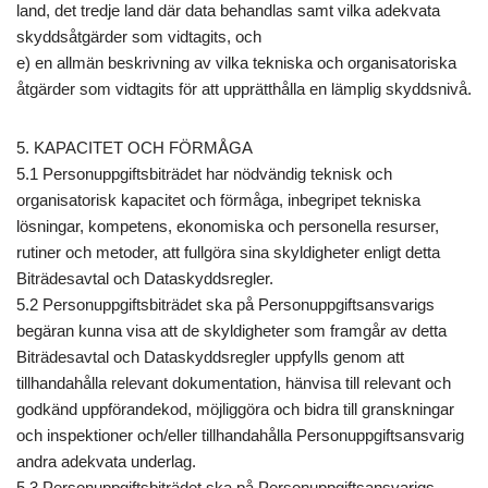
land, det tredje land där data behandlas samt vilka adekvata
skyddsåtgärder som vidtagits, och
e) en allmän beskrivning av vilka tekniska och organisatoriska
åtgärder som vidtagits för att upprätthålla en lämplig skyddsnivå.
5. KAPACITET OCH FÖRMÅGA
5.1 Personuppgiftsbiträdet har nödvändig teknisk och
organisatorisk kapacitet och förmåga, inbegripet tekniska
lösningar, kompetens, ekonomiska och personella resurser,
rutiner och metoder, att fullgöra sina skyldigheter enligt detta
Biträdesavtal och Dataskyddsregler.
5.2 Personuppgiftsbiträdet ska på Personuppgiftsansvarigs
begäran kunna visa att de skyldigheter som framgår av detta
Biträdesavtal och Dataskyddsregler uppfylls genom att
tillhandahålla relevant dokumentation, hänvisa till relevant och
godkänd uppförandekod, möjliggöra och bidra till granskningar
och inspektioner och/eller tillhandahålla Personuppgiftsansvarig
andra adekvata underlag.
5.3 Personuppgiftsbiträdet ska på Personuppgiftsansvarigs