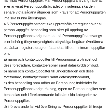
nämnda Personuppgifter. Har Personuppgiftsansvarig raderat,
eller anvisat Personuppgiftsbiträdet om radering, ska den
senare vidta sådana åtgärder som krävs för att Personuppgiften
inte ska kunna återskapas.
4.5 Personuppgiftsbiträdet ska upprätthålla ett register över all
person¬uppgifts-behandling som sker på uppdrag av
Personuppgiftsansvarig, samt att på Personuppgiftsansvarigs
eller behörig tillsynsmyndighets uttryckliga begäran överlämna
ett läsbart registerutdrag omfattandes, till ett minimum, uppgifter
om:
a) namn och kontaktuppgifter till Personuppgiftsbiträdet och
dess företrädare, kontaktpersoner samt dataskyddsombud,
b) namn och kontaktuppgifter till Underbiträden och dess
företrädare, kontaktpersoner samt dataskyddsombud,
c) den behandling som utförs av Personuppgiftsbiträdet för
Personuppgiftsansvarigs räkning, typen av Personuppgifter som
behandlas och i förekommande fall särskilda kategorier av
Personuppgifter,
d) i förevarande fall vid överföring av Personuppgifter till tredje