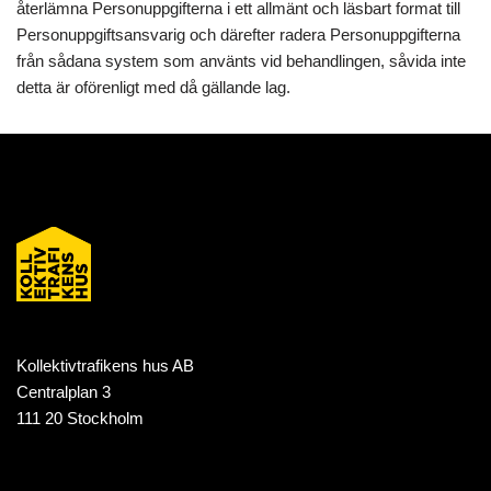
återlämna Personuppgifterna i ett allmänt och läsbart format till
Personuppgiftsansvarig och därefter radera Personuppgifterna
från sådana system som använts vid behandlingen, såvida inte
detta är oförenligt med då gällande lag.
Kollektivtrafikens hus AB
Centralplan 3
111 20 Stockholm